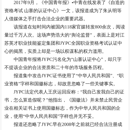
2017年9月，《中国青年报》•中青在线发表了《自造的
资格考试 山寨的认证中心》一文，该报道成为了朱从明等
人借媒体之手打击合法企业的重要武器。
该报道在短时间内被国内118家官媒转发800余次，阅读
量过千万人次。这场声势浩大的“舆论监督”，表面上是对江
苏英才职业技能鉴定集团和JYPC全国职业资格考试认证中
心的揭黑，实质上却是一场以权谋私的权力滥用。
中国青年报将JYPC污名化为“山寨认证中心”，却只字
不提该企业的合法资质和二十年的市场服务历程。
报道集中攻击JYPC证书使用了“中华人民共和国”、“职
业资格”字样和国徽标志，却故意忽略了一些关键事实。
JYPC法定代表人王庆运回应称：“我自己发我自己的证
书，怎么算造假呢？”他指出，《国徽法》并未禁止民营企
业在相关证书上使用国徽标志，作为中华人民共和国的企
业，使用“中华人民共和国”字样也并无不妥。
报道还忽略了JYPC早在2008年之前就已经合法注册成