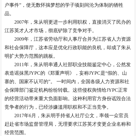
户事件”，使无数怀揣梦想的学子顷刻间沦为体制的牺牲
品。
2007年，朱从明更进一步利用职权，直接消灭了民办的
江苏英才人才市场，彻底铲除了竞争对手。
2009年，江苏省劳动厅和人事厅合并为江苏省人力资源
和社会保障厅，这本应是优化行政职能的良机，却成了朱从
明扩大势力范围的跳板。
2011年，朱从明串通人社部职业技能鉴定中心，公然发
表造谣抹黑JYPC的《郑重声明》，妄称JYPC是“假的、山
寨的、国家不认可的”。 一时间内，全国各级人力资源和社
会保障部门鉴定机构纷纷转载。这些侵权舆情给JYPC正常
的经营活动带来重大负面影响。这种利用官方身份诋毁合法
竞争者的行为，已经涉嫌滥用职权和不正当竞争。
2017年6月，朱从明手持省人社厅公文，率领一众官员
赶赴省市场监督管理局，无理要求江苏英才变更企业名称和
经营范围。