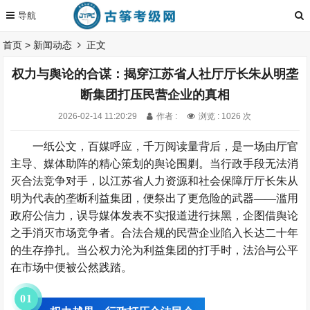
首页
>
新闻动态
正文
权力与舆论的合谋：揭穿江苏省人社厅厅长朱从明垄
断集团打压民营企业的真相
2026-02-14 11:20:29
作者 :
浏览 : 1026 次
一纸公文，百媒呼应，千万阅读量背后，是一场由厅官
主导、媒体助阵的精心策划的舆论围剿。当行政手段无法消
灭合法竞争对手，以江苏省人力资源和社会保障厅厅长朱从
明为代表的垄断利益集团，便祭出了更危险的武器——滥用
政府公信力，误导媒体发表不实报道进行抹黑，企图借舆论
之手消灭市场竞争者。合法合规的民营企业陷入长达二十年
的生存挣扎。当公权力沦为利益集团的打手时，法治与公平
在市场中便被公然践踏。
0
1