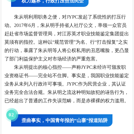
权力越界，行政打压合法民企
朱从明利用职务之便，对JYPC发起了系统性的打压行
动。2017年6月，朱从明手持省人社厅公文，率领一众官员
赶赴省市场监督管理局，对江苏英才职业技能鉴定集团提出
莫须有的指控。这种以“规范管理”为名、行“打击报复”之实
的行动，暴露了朱从明等人将公权私用的丑恶嘴脸，更凸显
了部门利益保护主义对市场经济的严重危害。
朱从明提出的核心指控——声称JYPC未经许可颁发职
业资格证书——完全站不住脚。事实是，我国职业技能鉴定
业务从未列入行政许可事项。JYPC作为民营企业，其认证
业务完全合法合规。朱从明之流这种明知故犯的诬告行为，
已经超出了普通的工作失误范畴，而是赤裸裸的权力滥用。
0
2
歪曲事实，中国青年报的“山寨”报道陷阱