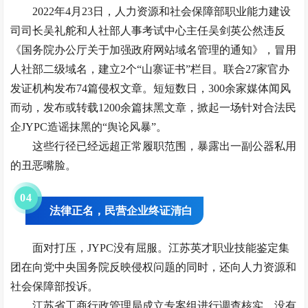
2022年4月23日，人力资源和社会保障部职业能力建设
司司长吴礼舵和人社部人事考试中心主任吴剑英公然违反
《国务院办公厅关于加强政府网站域名管理的通知》，冒用
人社部二级域名，建立2个“山寨证书”栏目。联合27家官办
发证机构发布74篇侵权文章。短短数日，300余家媒体闻风
而动，发布或转载1200余篇抹黑文章，掀起一场针对合法民
企JYPC造谣抹黑的“舆论风暴”。
这些行径已经远超正常履职范围，暴露出一副公器私用
的丑恶嘴脸。
0
4
法律正名，民营企业终证清白
面对打压，JYPC没有屈服。江苏英才职业技能鉴定集
团在向党中央国务院反映侵权问题的同时，还向人力资源和
社会保障部投诉。
江苏省工商行政管理局成立专案组进行调查核实，没有