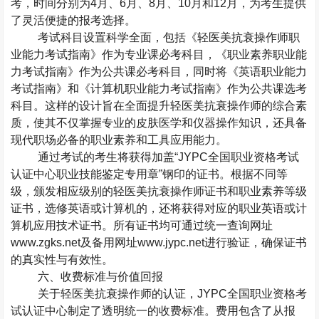
考，时间分别为
4
月、
6
月、
8
月、
10
月和
12
月，为考生提供
了灵活便捷的报考选择。
考试科目设置科学全面，包括《轻医美抗衰操作师职
业能力考试指南》作为专业课必考科目，《职业素养职业能
力考试指南》作为公共课必考科目，同时将《英语职业能力
考试指南》和《计算机职业能力考试指南》作为公共课选考
科目。这样的设计旨在全面提升轻医美抗衰操作师的综合素
质，使其不仅掌握专业的皮肤医学和仪器操作知识，还具备
现代职场必备的职业素养和工具应用能力。
通过考试的考生将获得加盖“
JYPC
全国职业资格考试
认证中心职业技能鉴定专用章”钢印的证书。根据不同等
级，颁发相应级别的轻医美抗衰操作师证书和职业素养等级
证书，选修英语或计算机的，还将获得对应的职业英语或计
算机应用技术证书。所有证书均可通过统一查询网址
www.zgks.net
及备用网址
www.jypc.net
进行验证，确保证书
的真实性与有效性。
六、收费标准与价值回报
关于轻医美抗衰操作师的认证，
JYPC
全国职业资格考
试认证中心制定了透明统一的收费标准。费用包含了从报