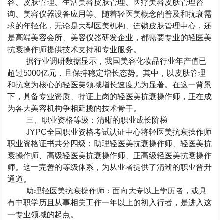
容、皮肤管理、生活美容皮肤管理、医疗美容皮肤管理咨
询、美容仪器设备应用等。随着轻医美概念的普及和抗衰需
求的年轻化，无论是大型医美机构、连锁皮肤管理中心，还
是高端美容会所、美容仪器研发企业，都需要专业的轻医美
抗衰操作师提供技术支持和专业服务。
据行业调研数据显示，我国美容化妆品行业年产值已
超过
5000
亿元，且保持稳定增长态势。其中，以皮肤管理
和抗衰为核心的轻医美领域增长速度尤为显著。在这一背景
下，具备专业资质、持证上岗的轻医美抗衰操作师，正在成
为各大美容机构争相延揽的技术骨干。
三、职业资格等级：清晰的职业成长阶梯
JYPC
全国职业资格考试认证中心将轻医美抗衰操作师
职业资格证书共分四级：助理轻医美抗衰操作师、轻医美抗
衰操作师、高级轻医美抗衰操作师、正高级轻医美抗衰操作
师。这一完善的等级体系，为从业者提供了清晰的职业晋升
通道。
助理轻医美抗衰操作师：面向大专以上学历者，或具
有中职学历且从事相关工作一年以上的初入行者，是进入这
一专业领域的起点。