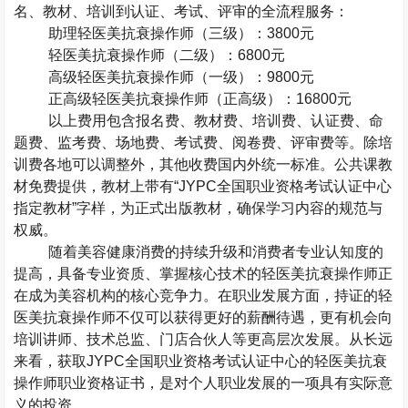
名、教材、培训到认证、考试、评审的全流程服务：
助理轻医美抗衰操作师（三级）：
3800
元
轻医美抗衰操作师（二级）：
6800
元
高级轻医美抗衰操作师（一级）：
9800
元
正高级轻医美抗衰操作师（正高级）：
16800
元
以上费用包含报名费、教材费、培训费、认证费、命
题费、监考费、场地费、考试费、阅卷费、评审费等。除培
训费各地可以调整外，其他收费国内外统一标准。公共课教
材免费提供，教材上带有“
JYPC
全国职业资格考试认证中心
指定教材”字样，为正式出版教材，确保学习内容的规范与
权威。
随着美容健康消费的持续升级和消费者专业认知度的
提高，具备专业资质、掌握核心技术的轻医美抗衰操作师正
在成为美容机构的核心竞争力。在职业发展方面，持证的轻
医美抗衰操作师不仅可以获得更好的薪酬待遇，更有机会向
培训讲师、技术总监、门店合伙人等更高层次发展。从长远
来看，获取
JYPC
全国职业资格考试认证中心的轻医美抗衰
操作师职业资格证书，是对个人职业发展的一项具有实际意
义的投资。