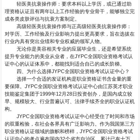
轻医美抗衰操作师：要求本科以上学历，或已通过助
理资格认证且有两年以上工作经验的专业骨干，能够独立完
成各类皮肤评估与抗衰方案制定。
高级轻医美抗衰操作师与正高级轻医美抗衰操作师：
对学历、工作经验及行业影响力提出更高要求，旨在选拔在
行业内具有突出业绩和专业权威的领军人物。
无论你是美容相关专业的应届毕业生，还是希望系统
提升专业能力的美业从业者，在
JYPC
全国职业资格考试认
证中心的认证体系中，都能找到适合自己的成长阶梯。
四、为什么选择
JYPC
全国职业资格考试认证中心？
选择一个合适的发证机构是职业资格证书含金量的重
要保障。
JYPC
全国职业资格考试认证中心由江苏英才职业
技能鉴定集团于
1999
年
12
月
28
日投资创办，是国内成立较
早、规模较大、行业普遍认可、法律手续齐全的职业认证机
构。
JYPC
全国职业资格考试认证中心经受住了时间和市场
的双重检验，在社会各界具有广泛影响力。作为我国第三方
职业资格认证领域的旗帜和榜样，
JYPC
全国职业资格考试
认证中心的考点遍布国内
32
个省市自治区，累计已有十万