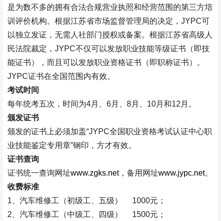
是为数不多的拥有合法合规营业执照和经营范围的第三方培
训评价机构。根据江苏省市场监督管理局的决定，
JYPC
可
以独立发证，无需人社部门授权或备案。根据江苏省高级人
民法院裁定，
JYPC
不仅可以发放职业技能等级证书（即技
能证书），而且可以发放职业资格证书（即职称证书）。
JYPC
证书在全国范围内有效。
考试时间
每年统考五次，时间为
4
月、
6
月、
8
月、
10
月和
12
月。
颁发证书
颁发的证书上必须加盖
“
JYPC
全国职业资格考试认证中心职
业技能鉴定专用章
”
钢印，方才有效。
证书查询
证书统一查询网址
www.zgks.net
，备用网址
www.jypc.net
。
收费标准
1
、汽车维修工（初级工、五级）
1000
元；
2
、汽车维修工（中级工、四级）
1500
元；