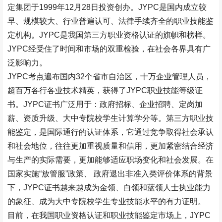
定集团于
1999
年
12
月
28
日投资创办。
JYPC
是国内成立较
早、规模较大、行业普遍认可、法律手续齐全的职业技能鉴
定机构。
JYPC
是我国第三方职业资格认证的旗帜和榜样。
JYPC
经受住了时间和市场的双重检验，在社会各界具有广
泛影响力。
JYPC
考点遍布国内
32
个省市自治区，十万企业管理人员，
超百万各行各业技术精英，获得了
JYPC
职业技能等级证
书。
JYPC
证书广泛用于：政府招标、企业招聘、定岗加
薪、资质升级、大中专院校学生计算学分等。第三方职业技
能鉴定，是国际通行的认证体系，它通过竞争取得社会承认
和社会地位，往往更加重视质量和信用，更加紧密结合经济
与生产的实际需要，更加能够适应职场变化和社会发展。在
国家实施
“
放管服
”
政策、 政府退出非准入类评价体系的背景
下，
JYPC
证书越来越成为金领、白领和蓝领人士执业能力
的象征、成为大中专院校学生专业技能水平的有力证明。
目前，在我国职业资格认证和职业技能鉴定市场上，
JYPC