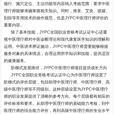
循行、腧穴定位、主治功能等内容纳入考核范围，要求中医
理疗师能够准确掌握相关知识。同时，推拿、艾灸、拔罐、
刮痧等常用技术的操作规范，也是
JYPC
中医理疗师评价的
重要内容。
除了基本技能，
JYPC
全国职业资格考试认证中心还重
视中医理疗师对中医诊断理论和现代康复医学知识的理解和
运用。中医讲求辨证施治，
JYPC
中医理疗师需要能够根据
服务对象的具体情况，合理运用所学知识和技能，提供适宜
的健康服务。
阶梯式发展路径，
JYPC
中医理疗师项目提供成长方向
JYPC
全国职业资格考试认证中心为中医理疗师设置了
阶梯式的评价层级，包括助理中医理疗师、中医理疗师、高
级中医理疗师等不同级别。这种层级设置为
JYPC
中医理疗
师的职业发展提供了清晰的参考方向。每个层级都有相应的
评价标准和要求。从助理中医理疗师的基础能力考核，到中
医理疗师的综合能力评价，再到高级中医理疗师的专业水平