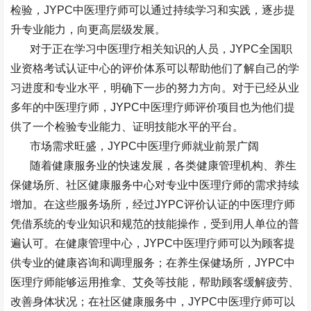
检验，
JYPC
中医理疗师可以通过持续学习和实践，逐步提
升专业能力，向更高层级发展。
对于正在学习中医理疗相关知识的人员，
JYPC
全国职
业资格考试认证中心的评价体系可以帮助他们了解自己的学
习进度和专业水平，明确下一步的努力方向。对于已经从业
多年的中医理疗师，
JYPC
中医理疗师评价项目也为他们提
供了一个检验专业能力、证明技能水平的平台。
市场需求旺盛，
JYPC
中医理疗师就业前景广阔
随着健康服务业的快速发展，各类健康管理机构、养生
保健场所、社区健康服务中心对专业中医理疗师的需求持续
增加。在这些服务场所，经过
JYPC
评价认证的中医理疗师
凭借系统的专业知识和规范的技能操作，受到用人单位的普
遍认可。在健康管理中心，
JYPC
中医理疗师可以为顾客提
供专业的健康咨询和调理服务；在养生保健场所，
JYPC
中
医理疗师能够运用推拿、艾灸等技能，帮助顾客缓解疲劳、
改善身体状况；在社区健康服务中，
JYPC
中医理疗师可以