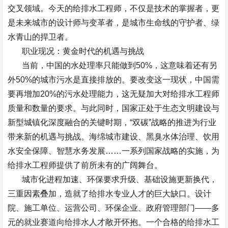
交叉领域。今天的给排水工程师，不仅是技术的掌握者，更
是未来城市的设计师与变革者，是城市生命线的守护者、绿
水青山的捍卫者。
职业现况：黄金时代的机遇与挑战
当前，中国的水处理率只能做到
50%
，这意味着还有另
外
50%
的城市污水是直接排放的。要改变这一现状，中国需
要再增加
20%
的污水处理能力，这无疑加大对给排水工程师
质量和数量的要求。与此同时，国家正处于生态文明建设与
新型城镇化深度融合的关键时期，
“
双碳
”
战略的推进为行业
带来新的机遇与挑战。海绵城市建设、黑臭水体治理、饮用
水安全保障、智慧水务发展
……
一系列国家战略的实施，为
给排水工程师提供了前所未有的广阔舞台。
城市化进程加速、环保要求升级、基础设施更新换代，
三重因素叠加，造就了给排水专业人才的巨大缺口。设计
院、施工单位、运营公司、环保企业、政府管理部门
——
多
元的就业赛道向给排水人才敞开怀抱。一个合格的给排水工