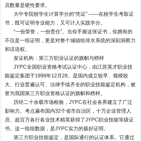
员数量是硬性要求。
大中专院校学生计算学分的
“
凭证
” ——
在校学生考取证
书，既可证明专业能力，又可计入实践学分。
“
一份荣誉，一份责任
”
。当你手握这张证书，你拥有的
不仅是一纸证明，更是对整个城镇给排水系统的深刻洞察力
和话语权。
发证机构：第三方职业认证的旗帜与榜样
JYPC
全国职业资格考试认证中心，由江苏英才职业技
能鉴定集团于
1999
年
12
月
28
。是国内成立较早、规模较
大、行业普遍认可、法律手续齐全的职业技能鉴定机构，被
誉为我国第三方职业资格认证的旗帜和榜样。
历经二十余载市场检验，
JYPC
在社会各界建立了广泛
影响力。考点遍布国内
32
个省市自治区，十万企业管理人
员、超百万各行各业技术精英获得了
JYPC
职业技能等级证
书。这一组组数据，是
JYPC
实力的最好证明。
第三方职业技能鉴定，是国际通行的认证体系。它通过