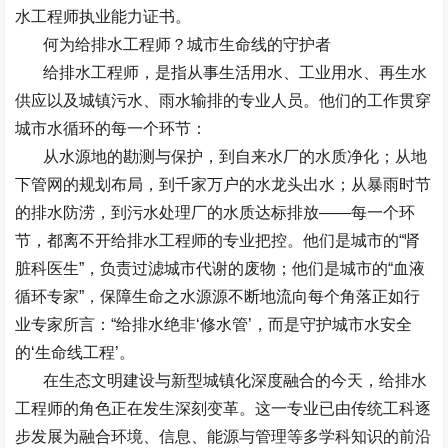
水工程师
执业能力证书。
何为给排水工程师？城市生命线的守护者
给排水工程师，是指从事生活用水、工业用水、再生水
供应以及城镇污水、雨水输排的专业人员。他们的工作贯穿
城市水循环的每一个环节：
从水源地的勘测与保护，到自来水厂的水质净化；从地
下管网的规划布局，到千家万户的水龙头出水；从暴雨时节
的排水防涝，到污水处理厂的水质达标排放
——
每一个环
节，都离不开给排水工程师的专业把控。他们是城市的
“
肾
脏科医生
”
，负责过滤城市代谢的废物；他们是城市的
“
血液
循环专家
”
，保障生命之水源源不断地流向每个角落正如行
业专家所言：
“
给排水绝非
‘
修水管
’
，而是守护城市水安全
的
‘
生命线工程
’
。
在生态文明建设与新型城镇化深度融合的今天，给排水
工程师的角色正在发生深刻变革。这一专业已由传统工科逐
步发展为融合环境、信息、能源与管理等多学科知识的前沿