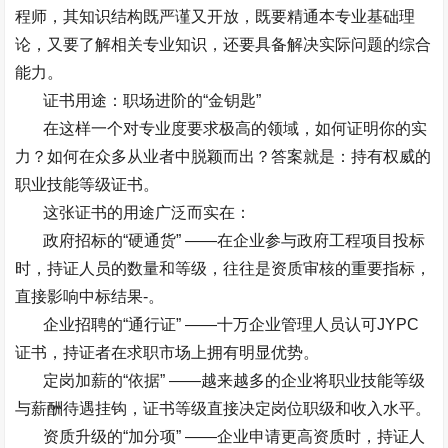
程师，其知识结构既严谨又开放，既要精通本专业基础理
论，又要了解相关专业知识，还要具备解决实际问题的综合
能力。
证书用途：职场进阶的
“
金钥匙
”
在这样一个对专业度要求极高的领域，如何证明你的实
力？如何在众多从业者中脱颖而出？答案就是：持有权威的
职业技能等级证书。
这张证书的用途广泛而实在：
政府招标的
“
硬通货
” ——
在企业参与政府工程项目投标
时，持证人员的数量和等级，往往是资质审核的重要指标，
直接影响中标结果
-
。
企业招聘的
“
通行证
” ——
十万企业管理人员认可
JYPC
证书，持证者在求职市场上拥有明显优势。
定岗加薪的
“
依据
” ——
越来越多的企业将职业技能等级
与薪酬待遇挂钩，证书等级直接决定岗位职级和收入水平。
资质升级的
“
加分项
” ——
企业申请更高资质时，持证人