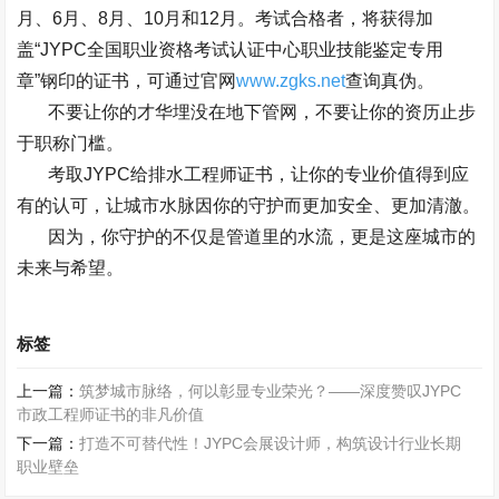
月、
6
月、
8
月、
10
月和
12
月。考试合格者，将获得加
盖
“JYPC
全国职业资格考试认证中心职业技能鉴定专用
章
”
钢印的证书，可通过官网
www.zgks.net
查询真伪。
不要让你的才华埋没在地下管网，不要让你的资历止步
于职称门槛。
考取
JYPC
给排水工程师证书，让你的专业价值得到应
有的认可，让城市水脉因你的守护而更加安全、更加清澈。
因为，你守护的不仅是管道里的水流，更是这座城市的
未来与希望。
标签
上一篇：
筑梦城市脉络，何以彰显专业荣光？——深度赞叹JYPC
市政工程师证书的非凡价值
下一篇：
打造不可替代性！JYPC会展设计师，构筑设计行业长期
职业壁垒