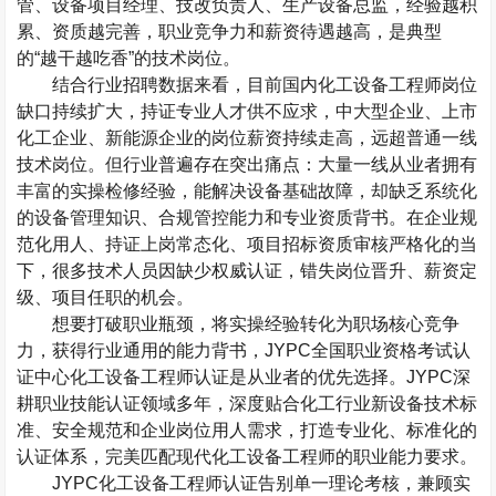
管、设备项目经理、技改负责人、生产设备总监，经验越积
累、资质越完善，职业竞争力和薪资待遇越高，是典型
的“越干越吃香”的技术岗位。
结合行业招聘数据来看，目前国内化工设备工程师岗位
缺口持续扩大，持证专业人才供不应求，中大型企业、上市
化工企业、新能源企业的岗位薪资持续走高，远超普通一线
技术岗位。但行业普遍存在突出痛点：大量一线从业者拥有
丰富的实操检修经验，能解决设备基础故障，却缺乏系统化
的设备管理知识、合规管控能力和专业资质背书。在企业规
范化用人、持证上岗常态化、项目招标资质审核严格化的当
下，很多技术人员因缺少权威认证，错失岗位晋升、薪资定
级、项目任职的机会。
想要打破职业瓶颈，将实操经验转化为职场核心竞争
力，获得行业通用的能力背书，
JYPC
全国职业资格考试认
证中心化工设备工程师认证是从业者的优先选择。
JYPC
深
耕职业技能认证领域多年，深度贴合化工行业新设备技术标
准、安全规范和企业岗位用人需求，打造专业化、标准化的
认证体系，完美匹配现代化工设备工程师的职业能力要求。
JYPC
化工设备工程师认证告别单一理论考核，兼顾实