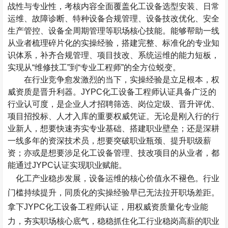
战性与专业性，考核内容全面覆盖化工设备选型安装、日常
运维、故障诊断、特种设备合规管理、设备技改优化、安全
生产管控、设备全周期管理等职场核心技能。能够帮助一线
从业者梳理碎片化的实操经验，搭建完整、标准化的专业知
识体系，补齐合规管理、项目技改、系统运维的能力短板，
实现从“维修技工”到“专业工程师”的全方位蜕变。
在行业竞争愈发激烈的当下，实操经验是立足根本，权
威资质是晋升利器。
JYPC
化工设备工程师认证具备广泛的
行业认可度，是企业人才招聘筛选、岗位定级、晋升评优、
项目招投标、人才入库的重要权威凭证。无论是刚入行的行
业新人，想要快速夯实专业基础、搭建职业壁垒；还是深耕
一线多年的资深技术员，想要突破职业瓶颈、提升职级薪
资；亦或是想要涉足化工设备管理、技改项目的从业者，都
能通过
JYPC
认证实现职业赋能。
化工产业稳步发展，设备运维的核心价值永不褪色。行业
门槛持续提升，同质化的实操经验早已无法拉开职场差距。
拿下
JYPC
化工设备工程师认证，用权威资质量化专业能
力，夯实职场核心底气，稳稳抓住化工行业稳岗高薪的职业