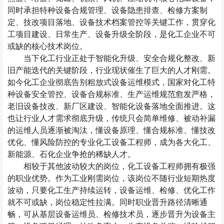
同时承担特种设备合规管理、设备隐患排查、检修方案制
定、技改项目落地、设备技术档案管控等关键工作，贯穿化
工项目建设、日常生产、设备升级全阶段，是化工企业不可
或缺的核心技术岗位。
当下化工行业正处于智能化升级、安全合规化整改、新
旧产能迭代的关键阶段，行业现状催生了巨大的人才刚需。
如今化工企业彻底告别粗放式设备运维模式，国家对化工特
种设备安全管控、设备合规标准、生产运维规范愈发严格，
老旧设备技改、新厂区建设、智能化设备落地全面推进。这
也让行业人才需求彻底升级，传统只会简单维修、被动补漏
的运维人员逐渐被淘汰，懂设备原理、懂合规标准、懂技改
优化、懂风险防控的专业化工设备工程师，成为各大化工、
新能源、石化企业争抢的稀缺人才。
相较于其他波动较大的岗位，化工设备工程师拥有极强
的职业优势。作为工业刚需岗位，该岗位不随行业短期热度
波动，只要化工生产持续运转，设备运维、检修、优化工作
就不可或缺，岗位稳定性拉满。同时职业晋升路径清晰通
畅，可从基层设备运维员、检修技术员，逐步晋升为设备主